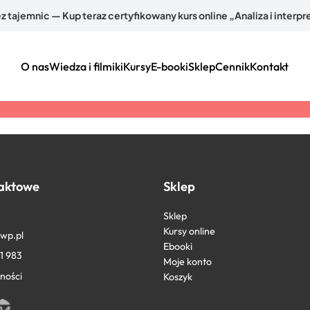
z tajemnic — Kup teraz certyfikowany kurs online „Analiza i interp
O nas
Wiedza i filmiki
Kursy
E-booki
Sklep
Cennik
Kontakt
aktowe
Sklep
Sklep
Kursy online
@wp.pl
Ebooki
1 983
Moje konto
ności
Koszyk