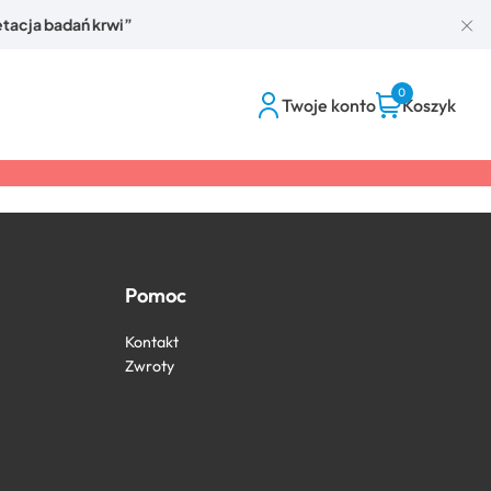
retacja badań krwi”
0
Twoje konto
Koszyk
Pomoc
Kontakt
Zwroty