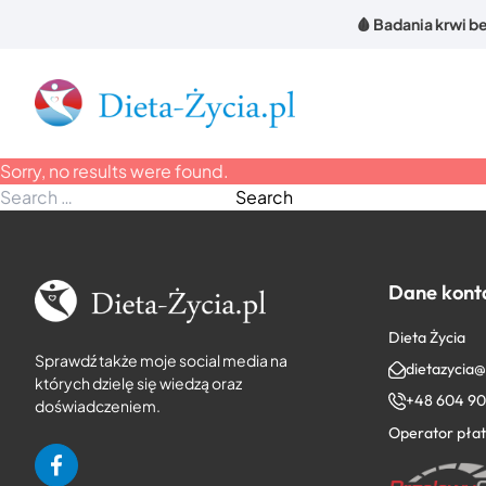
Przejdź do treści
🩸 Badania krwi be
Sorry, no results were found.
Search for:
Search
Dane kont
Dieta Życia
Sprawdź także moje social media na
dietazycia
których dzielę się wiedzą oraz
+48 604 90
doświadczeniem.
Operator płat